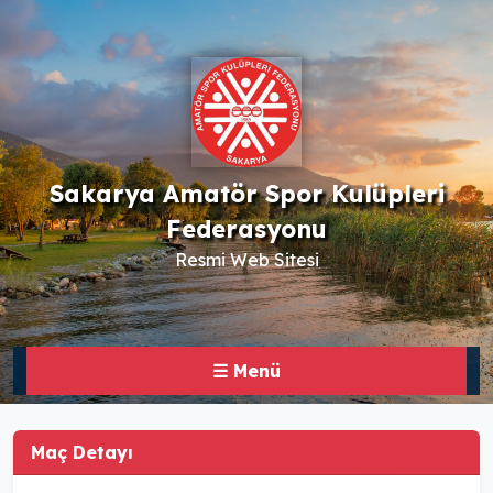
Sakarya Amatör Spor Kulüpleri
Federasyonu
Resmi Web Sitesi
☰ Menü
Maç Detayı