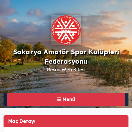
Sakarya Amatör Spor Kulüpleri
Federasyonu
Resmi Web Sitesi
☰ Menü
Maç Detayı