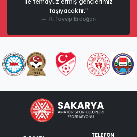
ile temayüz etmiş gençlerimiz
taşıyacaktır."
R. Tayyip Erdoğan
TELEFON