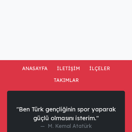
ANASAYFA
İLETİŞİM
İLÇELER
TAKIMLAR
"Ben Türk gençliğinin spor yaparak
güçlü olmasını isterim."
M. Kemal Atatürk