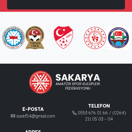
TELEFON
E-POSTA
0553 676 01 66 / (0264)
saskf54@gmail.com
211 05 03 – 04