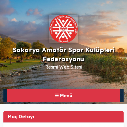
Sakarya Amatör Spor Kulüpleri
Federasyonu
Resmi Web Sitesi
☰ Menü
Maç Detayı