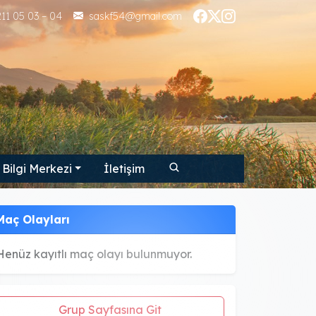
11 05 03 – 04
saskf54@gmail.com
Bilgi Merkezi
İletişim
Maç Olayları
Henüz kayıtlı maç olayı bulunmuyor.
Grup Sayfasına Git