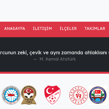
ANASAYFA
İLETİŞİM
İLÇELER
TAKIMLAR
rcunun zeki, çevik ve aynı zamanda ahlaklısını 
M. Kemal Atatürk