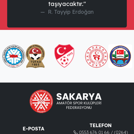
taşıyacaktır."
R. Tayyip Erdoğan
TELEFON
E-POSTA
0553 676 01 66 / (0264)