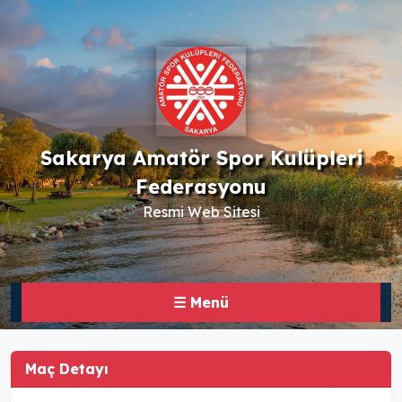
Sakarya Amatör Spor Kulüpleri
Federasyonu
Resmi Web Sitesi
☰ Menü
Maç Detayı