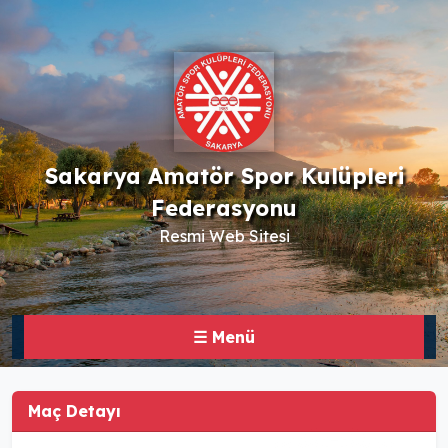
Sakarya Amatör Spor Kulüpleri
Federasyonu
Resmi Web Sitesi
☰ Menü
Maç Detayı