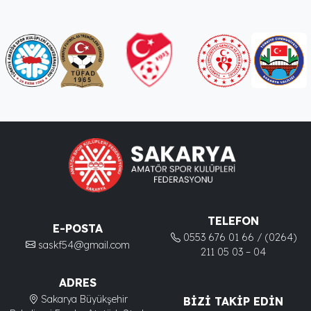
TELEFON
E-POSTA
0553 676 01 66 / (0264)
saskf54@gmail.com
211 05 03 – 04
ADRES
Sakarya Büyükşehir
BIZI TAKIP EDIN