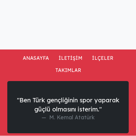
ANASAYFA
İLETİŞİM
İLÇELER
TAKIMLAR
"Ben Türk gençliğinin spor yaparak
güçlü olmasını isterim."
M. Kemal Atatürk